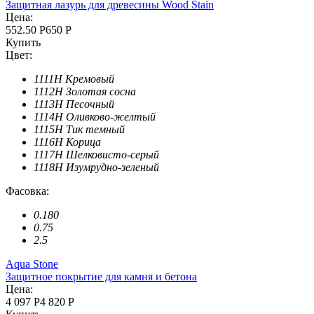
Защитная лазурь для древесины Wood Stain
Цена:
552.50 Р
650 Р
Купить
Цвет:
1111H Кремовый
1112H Золотая сосна
1113H Песочный
1114H Оливково-желтый
1115H Тик темный
1116H Корица
1117H Шелковисто-серый
1118H Изумрудно-зеленый
Фасовка:
0.180
0.75
2.5
Aqua Stone
Защитное покрытие для камня и бетона
Цена:
4 097 Р
4 820 Р