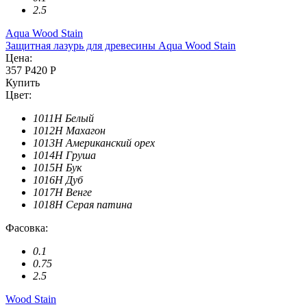
2.5
Aqua Wood Stain
Защитная лазурь для древесины Aqua Wood Stain
Цена:
357 Р
420 Р
Купить
Цвет:
1011H Белый
1012H Махагон
1013H Американский орех
1014H Груша
1015H Бук
1016H Дуб
1017H Венге
1018H Серая патина
Фасовка:
0.1
0.75
2.5
Wood Stain