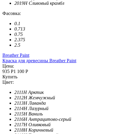
2019H Сливовый крамбл
Фасовка:
0.1
0.713
0.75
2.375
2.5
Breather Paint
Краска для древесины Breather Paint
Цена:
935 Р
1 100 Р
Купить
Цвет:
2111H Арктик
2112H Жемчужный
2113H Лаванда
2114H Лазурный
2115H Ваниль
2116H Антрацитово-серый
2117H Оливковый
2118H Коричневый