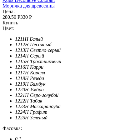
Aqua Decorative Colorant
Морилка для древесины
Цена:
280.50 Р
330 Р
Купить
Цвет:
1211H Белый
1212H Песочный
1213H Светло-серый
1214H Серый
1215H Тростниковый
1216H Карри
1217H Коралл
1218H Резеда
1219H Бамбук
1220H Умбра
1221H Серо-голубой
1222H Табак
1223H Массарандуба
1224H Графит
1225H Зеленый
Фасовка:
0.1