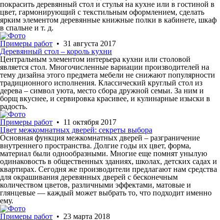
покрасить деревянный стол и стулья на кухне или в гостиной в
цвет, гармонирующий с текстильным оформлением, сделать
ярким элементом деревянные книжные полки в кабинете, шкаф
в спальне и т. д.
Примеры работ
• 31 августа 2017
Деревянный стол – король кухни
Центральным элементом интерьера кухни или столовой
является стол. Многочисленные вариации производителей на
тему дизайна этого предмета мебели не снижают популярности
традиционного исполнения. Классический круглый стол из
дерева – символ уюта, место сбора дружной семьи. За ним и
борщ вкуснее, и сервировка красивее, и кулинарные изыски в
радость.
Примеры работ
• 11 октября 2017
Цвет межкомнатных дверей: секреты выбора
Основная функция межкомнатных дверей – разграничение
внутреннего пространства. Долгие годы их цвет, форма,
материал были однообразными. Многие еще помнят унылую
одинаковость в общественных зданиях, школах, детских садах и
квартирах. Сегодня же производители предлагают нам средства
для окрашивания деревянных дверей с бесконечным
количеством цветов, различными эффектами, матовые и
глянцевые — каждый может выбрать то, что подходит именно
ему.
Примеры работ
• 23 марта 2018