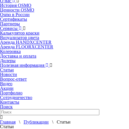
О нас
История OSMO
Ценности OSMO
Osmo в России
Сертификаты
Партнеры
Сервисы
Калькулятор краски
Визуализатор цвета
Аренда HANDXCENTER
Аренда FLOORXCENTER
Колеровка
Доставка и оплата
Дилеры
Полезная информация
Статьи
Новости
Вопрос-ответ
Видео
Акции
Портфолио
Сотрудничество
Контакты
Поиск
Главная
\
Публикации
\ Статьи
Статьи