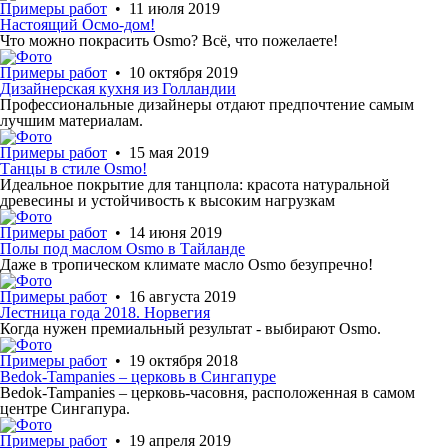
Примеры работ
• 11 июля 2019
Настоящий Осмо-дом!
Что можно покрасить Osmo? Всё, что пожелаете!
Примеры работ
• 10 октября 2019
Дизайнерская кухня из Голландии
Профессиональные дизайнеры отдают предпочтение самым
лучшим материалам.
Примеры работ
• 15 мая 2019
Танцы в стиле Osmo!
Идеальное покрытие для танцпола: красота натуральной
древесины и устойчивость к высоким нагрузкам
Примеры работ
• 14 июня 2019
Полы под маслом Osmo в Тайланде
Даже в тропическом климате масло Osmo безупречно!
Примеры работ
• 16 августа 2019
Лестница года 2018. Норвегия
Когда нужен премиальный результат - выбирают Osmo.
Примеры работ
• 19 октября 2018
Bedok-Tampanies – церковь в Сингапуре
Bedok-Tampanies – церковь-часовня, расположенная в самом
центре Сингапура.
Примеры работ
• 19 апреля 2019