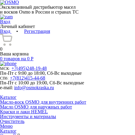
Эксклюзивный дистрибьютор масел
и восков Osmo в России и странах ТС
Вход
Личный кабинет
Вход
•
Регистрация
0
Ваша корзина
0 товаров на 0 Р
+7
(
495
)
248-19-48
МСК:
Пн-Пт с 9:00 до 18:00, Сб-Вс выходные
+7
(
812
)
415-44-68
СПб:
Пн-Пт с 10:00 до 19:00, Сб-Вс выходные
e-mail:
info@osmokraska.ru
Каталог
Масло-воск OSMO для внутренних работ
Масло OSMO для наружных работ
Краски и лаки HEMEL
Инструменты и материалы
Очиститель
Меню
Каталог