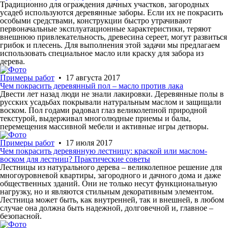
Традиционно для ограждения дачных участков, загородных
усадеб используются деревянные заборы. Если их не покрасить
особыми средствами, конструкции быстро утрачивают
первоначальные эксплуатационные характеристики, теряют
внешнюю привлекательность, древесина сереет, могут развиться
грибок и плесень. Для выполнения этой задачи мы предлагаем
использовать специальное масло или краску для забора из
дерева.
Примеры работ
• 17 августа 2017
Чем покрасить деревянный пол – масло против лака
Двести лет назад люди не знали лакировки. Деревянные полы в
русских усадьбах покрывали натуральным маслом и защищали
воском. Пол годами радовал глаз великолепной природной
текстурой, выдерживал многолюдные приемы и балы,
перемещения массивной мебели и активные игры детворы.
Примеры работ
• 17 июля 2017
Чем покрасить деревянную лестницу: краской или маслом-
воском для лестниц? Практические советы
Лестницы из натурального дерева – великолепное решение для
многоуровневой квартиры, загородного и дачного дома и даже
общественных зданий. Они не только несут функциональную
нагрузку, но и являются стильным декоративным элементом.
Лестница может быть, как внутренней, так и внешней, в любом
случае она должна быть надежной, долговечной и, главное –
безопасной.