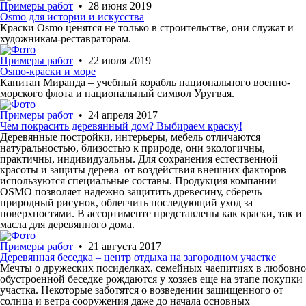
Примеры работ
• 28 июня 2019
Osmo для истории и искусства
Краски Osmo ценятся не только в строительстве, они служат и
художникам-реставраторам.
Примеры работ
• 22 июля 2019
Osmo-краски и море
Капитан Миранда – учебный корабль национального военно-
морского флота и национальный символ Уругвая.
Примеры работ
• 24 апреля 2017
Чем покрасить деревянный дом? Выбираем краску!
Деревянные постройки, интерьеры, мебель отличаются
натуральностью, близостью к природе, они экологичны,
практичны, индивидуальны. Для сохранения естественной
красоты и защиты дерева от воздействия внешних факторов
используются специальные составы. Продукция компании
OSMO позволяет надежно защитить древесину, сберечь
природный рисунок, облегчить последующий уход за
поверхностями. В ассортименте представлены как краски, так и
масла для деревянного дома.
Примеры работ
• 21 августа 2017
Деревянная беседка – центр отдыха на загородном участке
Мечты о дружеских посиделках, семейных чаепитиях в любовно
обустроенной беседке рождаются у хозяев еще на этапе покупки
участка. Некоторые заботятся о возведении защищенного от
солнца и ветра сооружения даже до начала основных