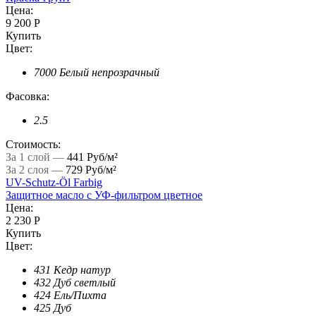
Цена:
9 200 Р
Купить
Цвет:
7000 Белый непрозрачный
Фасовка:
2.5
Стоимость:
За 1 слой —
441 Руб/м²
За 2 слоя —
729 Руб/м²
UV-Schutz-Öl Farbig
Защитное масло с УФ-фильтром цветное
Цена:
2 230 Р
Купить
Цвет:
431 Кедр натур
432 Дуб светлый
424 Ель/Пихта
425 Дуб