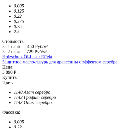
0.005
0.125
0.22
0.375
0.75
2.5
Стоимость:
За 1 слой —
450 Руб/м²
За 2 слоя —
729 Руб/м²
Holzschutz Öl-Lasur Effekt
Защитное масло-лазурь для древесины с эффектом серебра
Цена:
3 890 Р
Купить
Цвет:
1140 Агат серебро
1142 Графит серебро
1143 Оникс серебро
Фасовка:
0.005
0.22