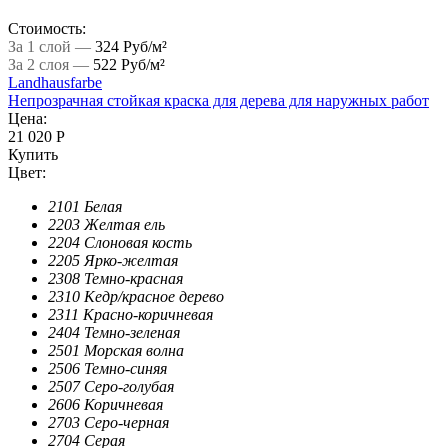
Стоимость:
За 1 слой —
324 Руб/м²
За 2 слоя —
522 Руб/м²
Landhausfarbe
Непрозрачная стойкая краска для дерева для наружных работ
Цена:
21 020 Р
Купить
Цвет:
2101 Белая
2203 Желтая ель
2204 Слоновая кость
2205 Ярко-желтая
2308 Темно-красная
2310 Кедр/красное дерево
2311 Красно-коричневая
2404 Темно-зеленая
2501 Морская волна
2506 Темно-синяя
2507 Серо-голубая
2606 Коричневая
2703 Серо-черная
2704 Серая