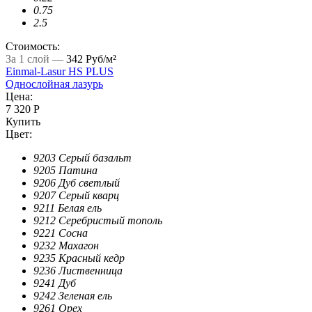
0.75
2.5
Стоимость:
За 1 слой —
342 Руб/м²
Einmal-Lasur HS PLUS
Однослойная лазурь
Цена:
7 320 Р
Купить
Цвет:
9203 Серый базальт
9205 Патина
9206 Дуб светлый
9207 Серый кварц
9211 Белая ель
9212 Серебристый тополь
9221 Сосна
9232 Махагон
9235 Красный кедр
9236 Лиственница
9241 Дуб
9242 Зеленая ель
9261 Орех