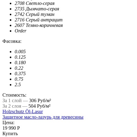
2708 Светло-серая
2735 Дымчато-серая
2742 Серый туман
2716 Серый антрацит
2607 Темно-коричневая
Order
Фасовка:
0.005
0.125
0.180
0.22
0.375
0.75
2.5
Стоимость:
За 1 слой —
306 Руб/м²
За 2 слоя —
504 Руб/м²
Holzschutz Öl-Lasur
Защитное масло-лазурь для древесины
Цена:
19 990 Р
Купить