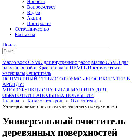
Новости
Вопрос-ответ
Видео
Акции
Портфолио
Сотрудничество
Контакты
Поиск
Масло-воск OSMO для внутренних работ
Масло OSMO для
наружных работ
Краски и лаки HEMEL
Инструменты и
материалы
Очиститель
ПОПУЛЯРНЫЙ СЕРВИС ОТ OSMO - FLOORXCENTER В
АРЕНДУ!
МНОГОФУНКЦИОНАЛЬНАЯ МАШИНА ДЛЯ
ОБРАБОТКИ НАПОЛЬНЫХ ПОКРЫТИЙ
Главная
\
Каталог товаров
\
Очистители
\
Универсальный очиститель деревянных поверхностей
Универсальный очиститель
деревянных поверхностей