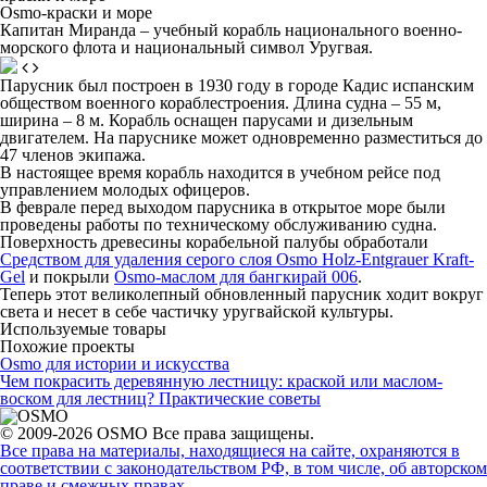
Osmo-краски и море
Капитан Миранда – учебный корабль национального военно-
морского флота и национальный символ Уругвая.
Парусник был построен в 1930 году в городе Кадис испанским
обществом военного кораблестроения. Длина судна – 55 м,
ширина – 8 м. Корабль оснащен парусами и дизельным
двигателем. На паруснике может одновременно разместиться до
47 членов экипажа.
В настоящее время корабль находится в учебном рейсе под
управлением молодых офицеров.
В феврале перед выходом парусника в открытое море были
проведены работы по техническому обслуживанию судна.
Поверхность древесины корабельной палубы обработали
Средством для удаления серого слоя Osmo Holz-Entgrauer Kraft-
Gel
и покрыли
Osmo-маслом для бангкирай 006
.
Теперь этот великолепный обновленный парусник ходит вокруг
света и несет в себе частичку уругвайской культуры.
Используемые товары
Похожие проекты
Osmo для истории и искусства
Чем покрасить деревянную лестницу: краской или маслом-
воском для лестниц? Практические советы
© 2009-2026 OSMO Все права защищены.
Все права на материалы, находящиеся на сайте, охраняются в
соответствии с законодательством РФ, в том числе, об авторском
праве и смежных правах.