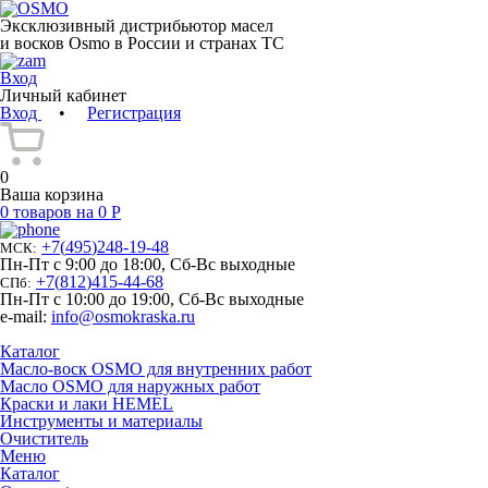
Эксклюзивный дистрибьютор масел
и восков Osmo в России и странах ТС
Вход
Личный кабинет
Вход
•
Регистрация
0
Ваша корзина
0 товаров на 0 Р
+7
(
495
)
248-19-48
МСК:
Пн-Пт с 9:00 до 18:00, Сб-Вс выходные
+7
(
812
)
415-44-68
СПб:
Пн-Пт с 10:00 до 19:00, Сб-Вс выходные
e-mail:
info@osmokraska.ru
Каталог
Масло-воск OSMO для внутренних работ
Масло OSMO для наружных работ
Краски и лаки HEMEL
Инструменты и материалы
Очиститель
Меню
Каталог