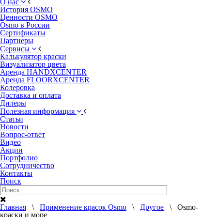
О нас
История OSMO
Ценности OSMO
Osmo в России
Сертификаты
Партнеры
Сервисы
Калькулятор краски
Визуализатор цвета
Аренда HANDXCENTER
Аренда FLOORXCENTER
Колеровка
Доставка и оплата
Дилеры
Полезная информация
Статьи
Новости
Вопрос-ответ
Видео
Акции
Портфолио
Сотрудничество
Контакты
Поиск
Главная
\
Применение красок Osmo
\
Другое
\ Osmo-
краски и море