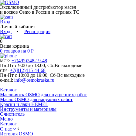
Эксклюзивный дистрибьютор масел
и восков Osmo в России и странах ТС
Вход
Личный кабинет
Вход
•
Регистрация
0
Ваша корзина
0 товаров на 0 Р
+7
(
495
)
248-19-48
МСК:
Пн-Пт с 9:00 до 18:00, Сб-Вс выходные
+7
(
812
)
415-44-68
СПб:
Пн-Пт с 10:00 до 19:00, Сб-Вс выходные
e-mail:
info@osmokraska.ru
Каталог
Масло-воск OSMO для внутренних работ
Масло OSMO для наружных работ
Краски и лаки HEMEL
Инструменты и материалы
Очиститель
Меню
Каталог
О нас
История OSMO