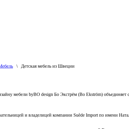
Мебель
\ Детская мебель из Швеции
айну мебели byBO design Бо Экстрём (Bo Ekström) объединяет с
овательницей и владелицей компании Suède Import по имени Натал