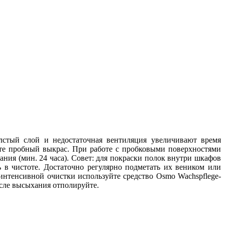
олстый слой и недостаточная вентиляция увеличивают время
йте пробный выкрас. При работе с пробковыми поверхностями
ния (мин. 24 часа). Совет: для покраски полок внутри шкафов
ь в чистоте. Достаточно регулярно подметать их веником или
интенсивной очистки используйте средство Osmo Wachspflege-
осле высыхания отполируйте.