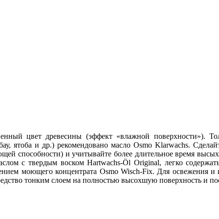
твенный цвет древесины (эффект «влажной поверхности»). Т
бау, ятоба и др.) рекомендовано масло Osmo Klarwachs. Сдела
ющей способности) и учитывайте более длительное время высыха
слом с твердым воском Hartwachs-Öl Original, легко содержат
влением моющего концентрата Osmo Wisch-Fix. Для освежения и 
е средство тонким слоем на полностью высохшую поверхность и п