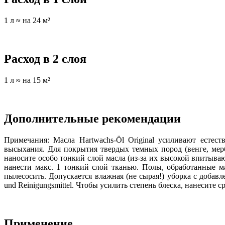
1 л ≈ на 24 м²
Расход в 2 слоя
1 л ≈ на 15 м²
Дополнительные рекомендации
Примечания: Масла Hartwachs-Öl Original усиливают естес
высыхания. Для покрытия твердых темных пород (венге, мер
наносите особо тонкий слой масла (из-за их высокой впитыва
нанести макс. 1 тонкий слой тканью. Полы, обработанные ма
пылесосить. Допускается влажная (не сырая!) уборка с доба
und Reinigungsmittel. Чтобы усилить степень блеска, нанесит
Применение