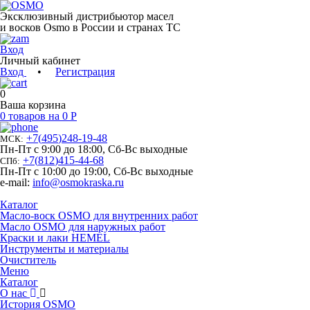
Эксклюзивный дистрибьютор масел
и восков Osmo в России и странах ТС
Вход
Личный кабинет
Вход
•
Регистрация
0
Ваша корзина
0 товаров на 0 Р
+7
(
495
)
248-19-48
МСК:
Пн-Пт с 9:00 до 18:00, Сб-Вс выходные
+7
(
812
)
415-44-68
СПб:
Пн-Пт с 10:00 до 19:00, Сб-Вс выходные
e-mail:
info@osmokraska.ru
Каталог
Масло-воск OSMO для внутренних работ
Масло OSMO для наружных работ
Краски и лаки HEMEL
Инструменты и материалы
Очиститель
Меню
Каталог
О нас
История OSMO