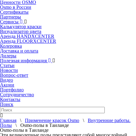
Ценности OSMO
Osmo в России
Сертификаты
Партнеры
Сервисы
Калькулятор краски
Визуализатор цвета
Аренда HANDXCENTER
Аренда FLOORXCENTER
Колеровка
Доставка и оплата
Дилеры
Полезная информация
Статьи
Новости
Вопрос-ответ
Видео
Акции
Портфолио
Сотрудничество
Контакты
Поиск
Главная
\
Применение красок Osmo
\
Внутренние работы.
Полы
\ Osmo-полы в Таиланде
Osmo-полы в Таиланде
Эти великолепные полы представляют собой многослойный