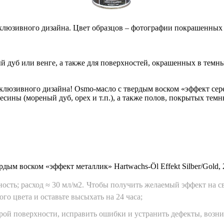
клюзивного дизайна. Цвет образцов – фотографии покрашенных 
й дуб или венге, а также для поверхностей, окрашенных в тем
люзивного дизайна! Osmo-масло с твердым воском «эффект серебр
сины (мореный дуб, орех и т.п.), а также полов, покрытых темн
ердым воском «эффект металлик» Hartwachs-Öl Effekt Silber/Gold,
ть; расход ≈ 30 мл/м2. Чтобы получить желаемый эффект на св
го цвета и оставьте высыхать на 24 часа;
рой поверхности, исправить ошибки и устранить дефекты, возн