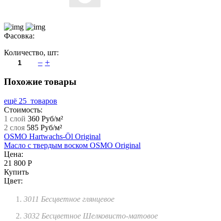
Фасовка:
Количество,
шт
:
–
+
Похожие товары
ещё 25 товаров
Стоимость:
1 слой
360 Руб/м²
2 слоя
585 Руб/м²
OSMO Hartwachs-Öl Original
Масло с твердым воском OSMO Original
Цена:
21 800 Р
Купить
Цвет:
3011 Бесцветное глянцевое
3032 Бесцветное Шелковисто-матовое