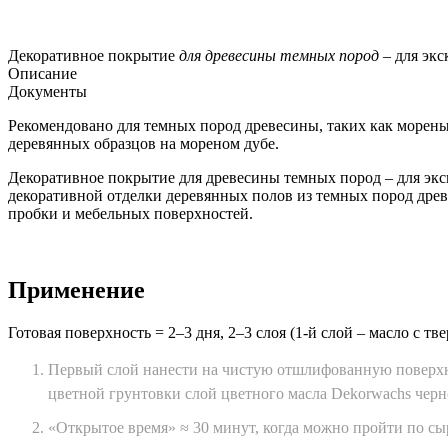
Декоративное покрытие
для древесины темных пород
– для экс
Описание
Документы
Рекомендовано для темных пород древесины, таких как морены
деревянных образцов на мореном дубе.
Декоративное покрытие для древесины темных пород – для экск
декоративной отделки деревянных полов из темных пород древе
пробки и мебельных поверхностей.
Применение
Готовая поверхность = 2–3 дня, 2–3 слоя (1-й слой – масло с тв
Первый слой нанести на чистую отшлифованную поверхнос
цветной грунтовки слой цветного масла Dekorwachs черно
«Открытое время» ≈ 30 минут, когда можно пройти по сы