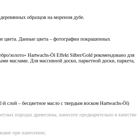
деревянных образцов на мореном дубе.
ные цвета. Данные цвета – фотографии покрашенных
о/золото» Hartwachs-Öl Effekt Silber/Gold рекомендовано для
ыми маслами. Для массивной доски, паркетной доски, паркета,
 2-й слой – бесцветное масло с твердым воском Hartwachs-Öl)
етлых породах древесины, нанесите предварительно в качестве
икшие при нанесении;