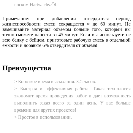
воском Hartwachs-Öl.
Примечание: при добавлении отвердителя период
жизнеспособности смеси сокращается ≈ до 60 минут. Не
замешивайте материал объемом больше того, который вы
точно сможете нанести за 45 минут. Если вы используете не
всю банку с бейцем, приготовьте рабочую смесь в отдельной
емкости и добавьте 6% отвердителя от объема!
Преимущества
˃ Короткое время высыхания: 3-5 часов.
˃ Быстрая и эффективная работа. Такая технология
экономит время проведения работ и дает возможность
выполнить заказ всего за один день. У вас больше
времени для других проектов!
˃ Простое в использовании.