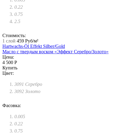
0.22
0.75
2.5
Стоимость:
1 слой
459 Руб/м²
Hartwachs-Öl Effekt Silber/Gold
Масло с твердым воском «Эффект Серебро/Золото»
Цена:
4 500 Р
Купить
Цвет:
3091 Серебро
3092 Золото
Фасовка:
0.005
0.22
0.75