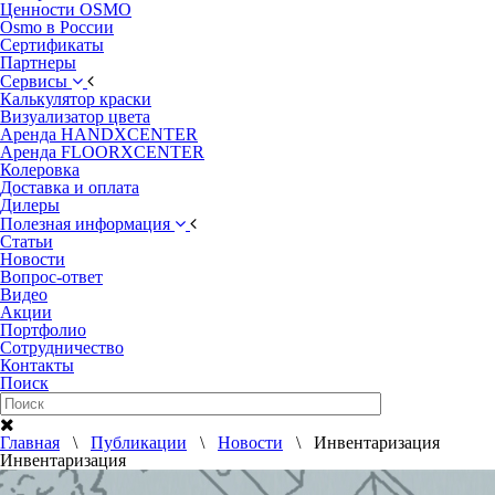
Ценности OSMO
Osmo в России
Сертификаты
Партнеры
Сервисы
Калькулятор краски
Визуализатор цвета
Аренда HANDXCENTER
Аренда FLOORXCENTER
Колеровка
Доставка и оплата
Дилеры
Полезная информация
Статьи
Новости
Вопрос-ответ
Видео
Акции
Портфолио
Сотрудничество
Контакты
Поиск
Главная
\
Публикации
\
Новости
\ Инвентаризация
Инвентаризация