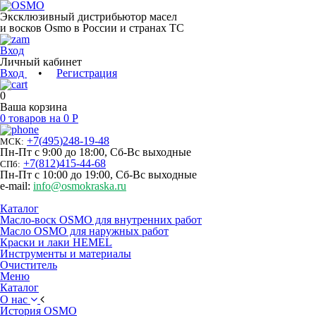
Эксклюзивный дистрибьютор масел
и восков Osmo в России и странах ТС
Вход
Личный кабинет
Вход
•
Регистрация
0
Ваша корзина
0 товаров на 0 Р
+7
(
495
)
248-19-48
МСК:
Пн-Пт с 9:00 до 18:00, Сб-Вс выходные
+7
(
812
)
415-44-68
СПб:
Пн-Пт с 10:00 до 19:00, Сб-Вс выходные
e-mail:
info@osmokraska.ru
Каталог
Масло-воск OSMO для внутренних работ
Масло OSMO для наружных работ
Краски и лаки HEMEL
Инструменты и материалы
Очиститель
Меню
Каталог
О нас
История OSMO