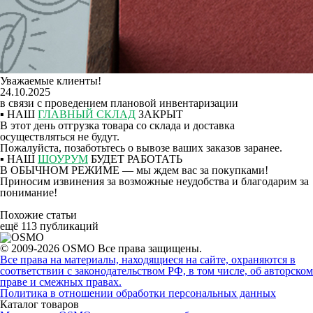
Уважаемые клиенты!
24.10.2025
в связи с проведением плановой инвентаризации
▪
НАШ
ГЛАВНЫЙ СКЛАД
ЗАКРЫТ
В этот день отгрузка товара со склада и доставка
осуществляться не будут.
Пожалуйста, позаботьтесь о вывозе ваших заказов заранее.
▪
НАШ
ШОУРУМ
БУДЕТ РАБОТАТЬ
В ОБЫЧНОМ РЕЖИМЕ
— мы ждем вас за покупками!
Приносим извинения за возможные неудобства и благодарим за
понимание!
Похожие статьи
ещё 113 публикаций
© 2009-2026 OSMO Все права защищены.
Все права на материалы, находящиеся на сайте, охраняются в
соответствии с законодательством РФ, в том числе, об авторском
праве и смежных правах.
Политика в отношении обработки персональных данных
Каталог товаров