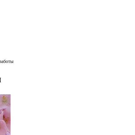
работы
ы