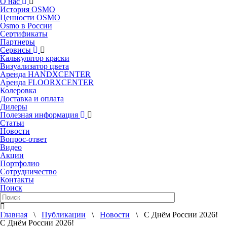
О нас
История OSMO
Ценности OSMO
Osmo в России
Сертификаты
Партнеры
Сервисы
Калькулятор краски
Визуализатор цвета
Аренда HANDXCENTER
Аренда FLOORXCENTER
Колеровка
Доставка и оплата
Дилеры
Полезная информация
Статьи
Новости
Вопрос-ответ
Видео
Акции
Портфолио
Сотрудничество
Контакты
Поиск
Главная
\
Публикации
\
Новости
\ С Днём России 2026!
С Днём России 2026!