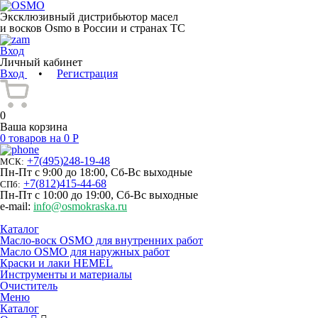
Эксклюзивный дистрибьютор масел
и восков Osmo в России и странах ТС
Вход
Личный кабинет
Вход
•
Регистрация
0
Ваша корзина
0 товаров на 0 Р
+7
(
495
)
248-19-48
МСК:
Пн-Пт с 9:00 до 18:00, Сб-Вс выходные
+7
(
812
)
415-44-68
СПб:
Пн-Пт с 10:00 до 19:00, Сб-Вс выходные
e-mail:
info@osmokraska.ru
Каталог
Масло-воск OSMO для внутренних работ
Масло OSMO для наружных работ
Краски и лаки HEMEL
Инструменты и материалы
Очиститель
Меню
Каталог