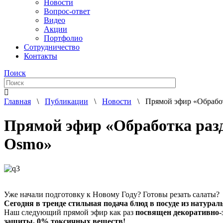
Новости
Вопрос-ответ
Видео
Акции
Портфолио
Сотрудничество
Контакты
Поиск
Главная
\
Публикации
\
Новости
\ Прямой эфир «Обработк
Прямой эфир «Обработка разд
Osmo»
Уже начали подготовку к Новому Году? Готовы резать салаты?
Сегодня в тренде стильная подача блюд в посуде из натурал
Наш следующий прямой эфир как раз
посвящен декоративно-
защиты, 0% токсичных веществ!