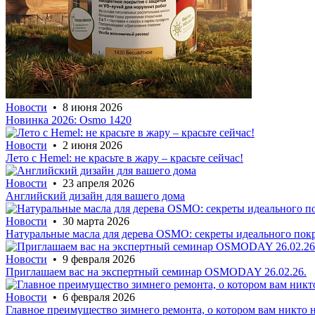
Новости
• 8 июня 2026
Новинка 2026: Osmo 1420
Новости
• 2 июня 2026
Лето с Hemel: не красьте в жару – красьте сейчас!
Новости
• 23 апреля 2026
Английский дизайн для вашего дома
Новости
• 30 марта 2026
Натуральные масла для дерева OSMO: секреты идеального покр
Новости
• 9 февраля 2026
Приглашаем вас на экспертный семинар OSMODAY 26.02.26.
Новости
• 6 февраля 2026
Главное преимущество зимнего ремонта, о котором вам никто 