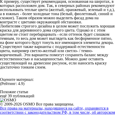
К примеру, существует рекомендация, основанная на широтах, в
которых расположен дом. Так, в северных районах рекомендуют
использовать теплые цвета (желтый, оранжевый, зеленый и т.д.),
а в южных - более холодные тона (белый, фиолетовый, синий и
схожие). Таким образом можно выделить фасад дома на
контрасте с цветами окружающей обстановки.
Любителям строгого дизайна в целом может послужить хорошая
краска для деревянного дома серого цвета. Однако и с этим
цветом не стоит перебарщивать - если оттенок будет слишком
темным, то весь дом может выглядеть как бесформенное пятно,
на фоне которого будут тонуть все имеющиеся элементы декора.
Существуют также варианты с поддержкой естественности
цвета, например светло-желтый или светло- / темно-
коричневый. Эти варианты помогут сохранить баланс между
естественностью и насыщенностью. Можно даже оставить
существующий на древесине рисунок, если наносить краску
достаточно тонким слоем.
Оцените материал:
(Рейтинг: 4.9)
Похожие статьи
ещё 39 публикаций
© 2009-2026 OSMO Все права защищены.
Все права на материалы, находящиеся на сайте, охраняются в
соответствии с законодательством РФ, в том числе, об авторском