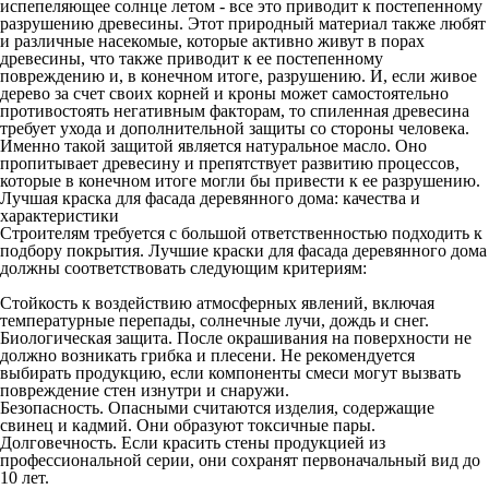
испепеляющее солнце летом - все это приводит к постепенному
разрушению древесины. Этот природный материал также любят
и различные насекомые, которые активно живут в порах
древесины, что также приводит к ее постепенному
повреждению и, в конечном итоге, разрушению. И, если живое
дерево за счет своих корней и кроны может самостоятельно
противостоять негативным факторам, то спиленная древесина
требует ухода и дополнительной защиты со стороны человека.
Именно такой защитой является натуральное масло. Оно
пропитывает древесину и препятствует развитию процессов,
которые в конечном итоге могли бы привести к ее разрушению.
Лучшая краска для фасада деревянного дома: качества и
характеристики
Строителям требуется с большой ответственностью подходить к
подбору покрытия. Лучшие краски для фасада деревянного дома
должны соответствовать следующим критериям:
Стойкость к воздействию атмосферных явлений, включая
температурные перепады, солнечные лучи, дождь и снег.
Биологическая защита. После окрашивания на поверхности не
должно возникать грибка и плесени. Не рекомендуется
выбирать продукцию, если компоненты смеси могут вызвать
повреждение стен изнутри и снаружи.
Безопасность. Опасными считаются изделия, содержащие
свинец и кадмий. Они образуют токсичные пары.
Долговечность. Если красить стены продукцией из
профессиональной серии, они сохранят первоначальный вид до
10 лет.