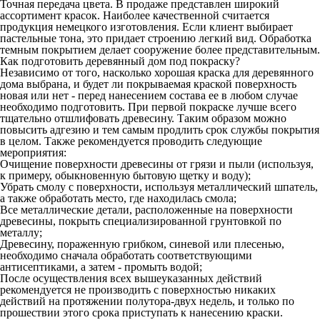
Точная передача цвета. В продаже представлен широкий
ассортимент красок. Наиболее качественной считается
продукция немецкого изготовления. Если клиент выбирает
пастельные тона, это придает строению легкий вид. Обработка
темным покрытием делает сооружение более представительным.
Как подготовить деревянный дом под покраску?
Независимо от того, насколько хорошая краска для деревянного
дома выбрана, и будет ли покрываемая краской поверхность
новая или нет - перед нанесением состава ее в любом случае
необходимо подготовить. При первой покраске лучше всего
тщательно отшлифовать древесину. Таким образом можно
повысить адгезию и тем самым продлить срок службы покрытия
в целом. Также рекомендуется проводить следующие
мероприятия:
Очищение поверхности древесины от грязи и пыли (используя,
к примеру, обыкновенную бытовую щетку и воду);
Убрать смолу с поверхности, используя металлический шпатель,
а также обработать место, где находилась смола;
Все металлические детали, расположенные на поверхности
древесины, покрыть специализированной грунтовкой по
металлу;
Древесину, пораженную грибком, синевой или плесенью,
необходимо сначала обработать соответствующими
антисептиками, а затем - промыть водой;
После осуществления всех вышеуказанных действий
рекомендуется не производить с поверхностью никаких
действий на протяжении полутора-двух недель, и только по
прошествии этого срока приступать к нанесению краски.