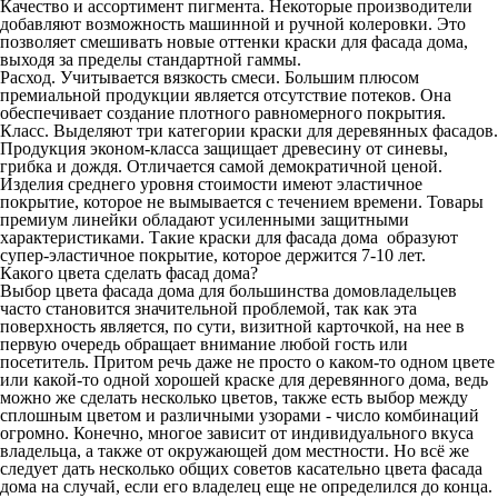
Качество и ассортимент пигмента. Некоторые производители
добавляют возможность машинной и ручной колеровки. Это
позволяет смешивать новые оттенки краски для фасада дома,
выходя за пределы стандартной гаммы.
Расход. Учитывается вязкость смеси. Большим плюсом
премиальной продукции является отсутствие потеков. Она
обеспечивает создание плотного равномерного покрытия.
Класс. Выделяют три категории краски для деревянных фасадов.
Продукция эконом-класса защищает древесину от синевы,
грибка и дождя. Отличается самой демократичной ценой.
Изделия среднего уровня стоимости имеют эластичное
покрытие, которое не вымывается с течением времени. Товары
премиум линейки обладают усиленными защитными
характеристиками. Такие краски для фасада дома образуют
супер-эластичное покрытие, которое держится 7-10 лет.
Какого цвета сделать фасад дома?
Выбор цвета фасада дома для большинства домовладельцев
часто становится значительной проблемой, так как эта
поверхность является, по сути, визитной карточкой, на нее в
первую очередь обращает внимание любой гость или
посетитель. Притом речь даже не просто о каком-то одном цвете
или какой-то одной хорошей краске для деревянного дома, ведь
можно же сделать несколько цветов, также есть выбор между
сплошным цветом и различными узорами - число комбинаций
огромно. Конечно, многое зависит от индивидуального вкуса
владельца, а также от окружающей дом местности. Но всё же
следует дать несколько общих советов касательно цвета фасада
дома на случай, если его владелец еще не определился до конца.