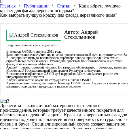
Главная
\
Публикации
\
Статьи
\ Как выбрать лучшую
краску для фасада деревянного дома?
Как выбрать лучшую краску для фасада деревянного дома?
Автор: Андрей
Стекольников
Ведущий технический специалист
В команде OSMO с августа 2015 года.
Закончил техническое училище и начал профессиональный путь в строительстве. За
21 год прошел путь до технического директора завода, производящего сухие
строительные смеси и краски. Руководил проектом по изготовлению и монтажу
фасадов на гостинице «Москва».
Андрей – разносторонний человек. По второму образованию – режиссер, закончил
Московский Государственный университет Культуры и Искусств.
Возглавляет направление OSMO для наружных работ, занимается развитием
индустриальных клиентов.
Андрей отвечает за обучение сотрудников в школе OSMO.
Хранитель базы знаний, наставник. Команда OSMO ценит Андрея за умение понять
клиента с полуслова и предложить нужное решение.
Древесина – экологичный материал естественного
происхождения, который требует качественного покрытия для
обеспечения надежной защиты. Краска для деревянных фасадов
идеально подходит для нанесения на поверхность натурального
бревна и бруса. Специализированный состав создает защитное
покрытие замедляющее естественный процесс ухудшения