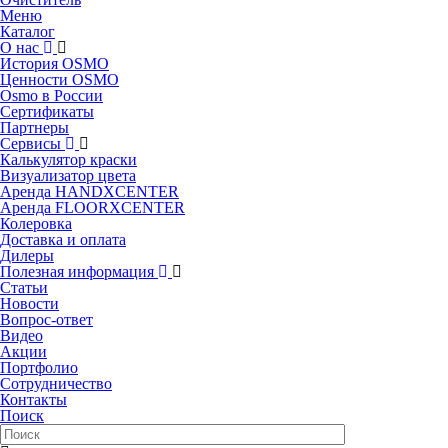
Меню
Каталог
О нас
История OSMO
Ценности OSMO
Osmo в России
Сертификаты
Партнеры
Сервисы
Калькулятор краски
Визуализатор цвета
Аренда HANDXCENTER
Аренда FLOORXCENTER
Колеровка
Доставка и оплата
Дилеры
Полезная информация
Статьи
Новости
Вопрос-ответ
Видео
Акции
Портфолио
Сотрудничество
Контакты
Поиск