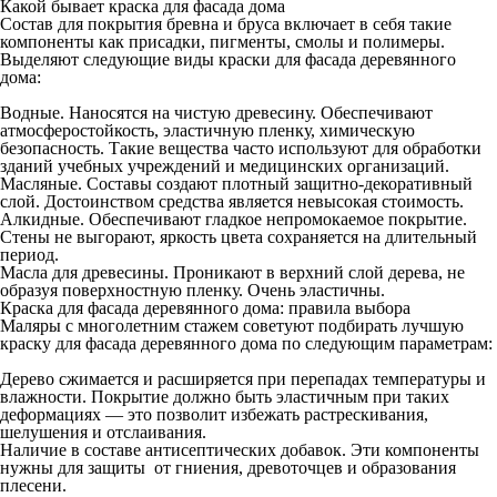
Какой бывает краска для фасада дома
Состав для покрытия бревна и бруса включает в себя такие
компоненты как присадки, пигменты, смолы и полимеры.
Выделяют следующие виды краски для фасада деревянного
дома:
Водные. Наносятся на чистую древесину. Обеспечивают
атмосферостойкость, эластичную пленку, химическую
безопасность. Такие вещества часто используют для обработки
зданий учебных учреждений и медицинских организаций.
Масляные. Составы создают плотный защитно-декоративный
слой. Достоинством средства является невысокая стоимость.
Алкидные. Обеспечивают гладкое непромокаемое покрытие.
Стены не выгорают, яркость цвета сохраняется на длительный
период.
Масла для древесины. Проникают в верхний слой дерева, не
образуя поверхностную пленку. Очень эластичны.
Краска для фасада деревянного дома: правила выбора
Маляры с многолетним стажем советуют подбирать лучшую
краску для фасада деревянного дома по следующим параметрам:
Дерево сжимается и расширяется при перепадах температуры и
влажности. Покрытие должно быть эластичным при таких
деформациях — это позволит избежать растрескивания,
шелушения и отслаивания.
Наличие в составе антисептических добавок. Эти компоненты
нужны для защиты от гниения, древоточцев и образования
плесени.