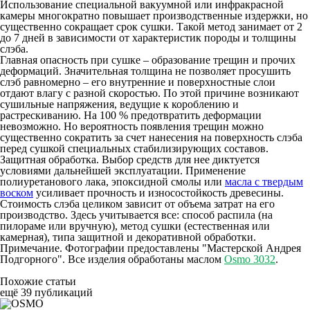
Использование специальной вакуумной или инфракрасной
камеры многократно повышает производственные издержки, но
существенно сокращает срок сушки. Такой метод занимает от 2
до 7 дней в зависимости от характеристик породы и толщины
слэба.
Главная опасность при сушке – образование трещин и прочих
деформаций. Значительная толщина не позволяет просушить
слэб равномерно – его внутренние и поверхностные слои
отдают влагу с разной скоростью. По этой причине возникают
сушильные напряжения, ведущие к короблению и
растрескиванию. На 100 % предотвратить деформации
невозможно. Но вероятность появления трещин можно
существенно сократить за счет нанесения на поверхность слэба
перед сушкой специальных стабилизирующих составов.
Защитная обработка. Выбор средств для нее диктуется
условиями дальнейшей эксплуатации. Применение
полиуретанового лака, эпоксидной смолы или
масла с твердым
воском
усиливает прочность и износостойкость древесины.
Стоимость слэба целиком зависит от объема затрат на его
производство. Здесь учитывается все: способ распила (на
пилораме или вручную), метод сушки (естественная или
камерная), типа защитной и декоративной обработки.
Примечание.
Фотографии предоставлены "Мастерской Андрея
Подгорного". Все изделия обработаны маслом
Osmo 3032
.
Похожие статьи
ещё 39 публикаций