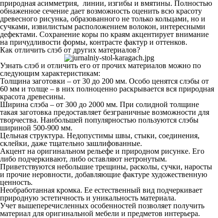
природная асимметрия, линии, изгибы и вмятины. Полностью
обнаженное сечение дает возможность оценить всю красоту
древесного рисунка, образованного не только кольцами, но и
сучками, извилистым расположением волокон, интересными
дефектами. Сохранение коры по краям акцентирует внимание
на причудливости формы, контрасте фактур и оттенков.
Как отличить слэб от других материалов?
Узнать слэб и отличить его от прочих материалов можно по
следующим характеристикам:
Толщина заготовки – от 30 до 200 мм. Особо ценятся слэбы от
60 мм и толще – в них полноценно раскрывается вся природная
красота древесины.
Ширина слэба – от 300 до 2000 мм. При солидной толщине
такая заготовка предоставляет безграничные возможности для
творчества. Наибольшей популярностью пользуются слэбы
шириной 500-900 мм.
Цельная структура. Недопустимы швы, стыки, соединения,
склейки, даже тщательно зашлифованные.
Акцент на оригинальном рельефе и природном рисунке. Его
либо подчеркивают, либо оставляют нетронутым.
Приветствуются небольшие трещины, расколы, сучки, наросты
и прочие неровности, добавляющие фактуре художественную
ценность.
Необработанная кромка. Ее естественный вид подчеркивает
природную эстетичность и уникальность материала.
Учет вышеперечисленных особенностей позволяет получить
материал для оригинальной мебели и предметов интерьера.