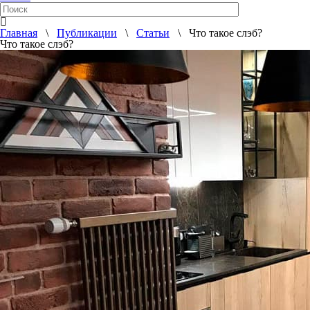
Главная
\
Публикации
\
Статьи
\ Что такое слэб?
Что такое слэб?