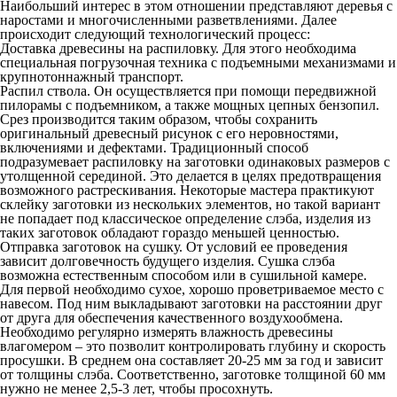
Наибольший интерес в этом отношении представляют деревья с
наростами и многочисленными разветвлениями. Далее
происходит следующий технологический процесс:
Доставка древесины на распиловку. Для этого необходима
специальная погрузочная техника с подъемными механизмами и
крупнотоннажный транспорт.
Распил ствола. Он осуществляется при помощи передвижной
пилорамы с подъемником, а также мощных цепных бензопил.
Срез производится таким образом, чтобы сохранить
оригинальный древесный рисунок с его неровностями,
включениями и дефектами. Традиционный способ
подразумевает распиловку на заготовки одинаковых размеров с
утолщенной серединой. Это делается в целях предотвращения
возможного растрескивания. Некоторые мастера практикуют
склейку заготовки из нескольких элементов, но такой вариант
не попадает под классическое определение слэба, изделия из
таких заготовок обладают гораздо меньшей ценностью.
Отправка заготовок на сушку. От условий ее проведения
зависит долговечность будущего изделия. Сушка слэба
возможна естественным способом или в сушильной камере.
Для первой необходимо сухое, хорошо проветриваемое место с
навесом. Под ним выкладывают заготовки на расстоянии друг
от друга для обеспечения качественного воздухообмена.
Необходимо регулярно измерять влажность древесины
влагомером – это позволит контролировать глубину и скорость
просушки. В среднем она составляет 20-25 мм за год и зависит
от толщины слэба. Соответственно, заготовке толщиной 60 мм
нужно не менее 2,5-3 лет, чтобы просохнуть.