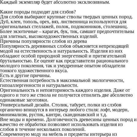
Каждый экземпляр будет абсолютно эксклюзивным.
Какие породы подходят для слэбов?
Для слэбов выбирают крупные стволы твердых ценных пород.
Дуб, клен, тополь, орех, вяз, лиственница используются для
оригинальных стеллажей, полок, подоконников, столешниц.
Более экзотичные – карагач, бук, тик, самшит предпочтительны
для элитных, высокохудожественных изделий.
Причины популярности слэбов из дерева
Популярность деревянных слэбов объясняется непреходящей
модой на естественность и натуральность. Изделия из них
обладают особой природной энергетикой и притягательной
брутальностью. Ее оценят как представители рационального
молодого поколения, так и умудренные опытом обладатели
тонкого художественного вкуса.
Есть и другие причины.
Естественная потребность в максимальной экологичности,
гипоаллергенности и натуральности.
Оригинальность и неповторимость каждого изделия. Даже от
одного и того же ствола не получится отпилить две абсолютно
одинаковые заготовки.
Универсальный дизайн. Столик, табурет, полки из слэбов
органично впишутся в интерьер любого стиля: лофт, модерн,
минимализм, рустик, кантри, скандинавский и т.д.
Вне моды и времени. Долговечность древесины ценных пород и
качество ее обработки позволяют использовать изделия из
слэбов в течение нескольких поколений.
Современную моду на мебель и предметы интерьера из