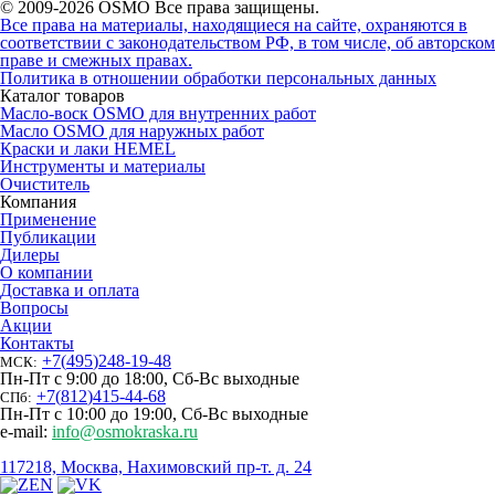
© 2009-2026 OSMO Все права защищены.
Все права на материалы, находящиеся на сайте, охраняются в
соответствии с законодательством РФ, в том числе, об авторском
праве и смежных правах.
Политика в отношении обработки персональных данных
Каталог товаров
Масло-воск OSMO для внутренних работ
Масло OSMO для наружных работ
Краски и лаки HEMEL
Инструменты и материалы
Очиститель
Компания
Применение
Публикации
Дилеры
О компании
Доставка и оплата
Вопросы
Акции
Контакты
+7
(
495
)
248-19-48
МСК:
Пн-Пт с 9:00 до 18:00, Сб-Вс выходные
+7
(
812
)
415-44-68
СПб:
Пн-Пт с 10:00 до 19:00, Сб-Вс выходные
e-mail:
info@osmokraska.ru
117218, Москва, Нахимовский пр-т. д. 24