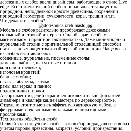
деревянных слэбов ввели дизайнеры, работающие в стиле Live
edge. Его отличительной особенностью является акцент на
природной, неподдельной красоте древесины, сохранении
природной геометрии, сучковатости, коры, трещин и т.п.
Что делают из слэбов?
Мебель из слэбов разительно преображает даже самый
скромный и строгий интерьер. Она обладает особым
магнетизмом и приятной тактильностью. Даже миниатюрный
журнальный столик с оригинальной столешницей способен
стать главным акцентом дизайнерской концепции. Чаще всего
из слэбов изготавливают:
обеденные, журнальные, письменные столы;
дамские, чайные, шахматные столики;
консоли и трельяжи;
изголовья кроватей;
барные стойки;
стулья, табуреты, скамьи;
рамы для зеркал и панно;
подоконники и полки.
Ассортимент изделий ограничен исключительно фантазией
дизайнера и квалификацией мастера по деревообработке.
Отдельно стоит отметить эффектную авторскую мебель с
фигурными стеклянными вставками и эпоксидными
прослойками.
Технология обработки слэба
Первый этап получения слэба – это выбор подходящего ствола с
учетом породы древесины, возраста, условий произрастания.