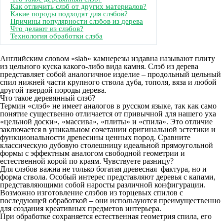
Как отличить слэб от других материалов?
Какие породы подходят для слэбов?
Причины популярности слэбов из дерева
Что делают из слэбов?
Технология обработки слэба
Английским словом «slab» камнерезы издавна называют плиту
из цельного куска какого-либо вида камня. Слэб из дерева
представляет собой аналогичное изделие – продольный цельный
спил нижней части крупного ствола дуба, тополя, вяза и любой
другой твердой породы дерева.
Что такое деревянный слэб?
Термин «слэб» не имеет аналогов в русском языке, так как само
понятие существенно отличается от привычной для нашего уха
«цельной доски», «массива», «плиты» и «спила». Это отличие
заключается в уникальном сочетании оригинальной эстетики и
функциональности древесины ценных пород. Сравните
классическую дубовую столешницу идеальной прямоугольной
формы с эффектным аналогом свободной геометрии и
естественной корой по краям. Чувствуете разницу?
Для слэбов важна не только богатая древесная фактура, но и
форма ствола. Особый интерес представляют деревья с капами,
представляющими собой наросты различной конфигурации.
Возможно изготовление слэбов из торцевых спилов с
последующей обработкой – они используются преимущественно
для создания креативных предметов интерьера.
При обработке сохраняется естественная геометрия спила, его