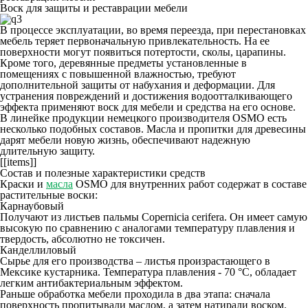
Воск для защиты и реставрации мебели
В процессе эксплуатации, во время переезда, при перестановках
мебель теряет первоначальную привлекательность. На ее
поверхности могут появиться потертости, сколы, царапины.
Кроме того, деревянные предметы установленные в
помещениях с повышенной влажностью, требуют
дополнительной защиты от набухания и деформации. Для
устранения повреждений и достижения водоотталкивающего
эффекта применяют воск для мебели и средства на его основе.
В линейке продукции немецкого производителя OSMO есть
несколько подобных составов. Масла и пропитки для древесины
дарят мебели новую жизнь, обеспечивают надежную
длительную защиту.
[[items]]
Состав и полезные характеристики средств
Краски и
масла
OSMO для внутренних работ содержат в составе
растительные воски:
Карнаубовый
Получают из листьев пальмы Copernicia cerifera. Он имеет самую
высокую по сравнению с аналогами температуру плавления и
твердость, абсолютно не токсичен.
Канделлиловый
Сырье для его производства – листья произрастающего в
Мексике кустарника. Температура плавления - 70 °C, обладает
легким антибактериальным эффектом.
Раньше обработка мебели проходила в два этапа: сначала
поверхность пропитывали маслом, а затем натирали воском.