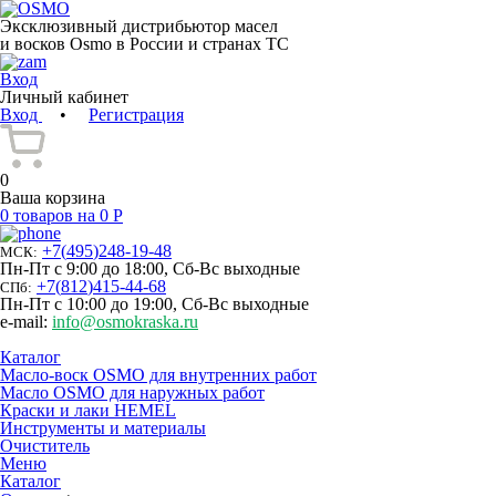
Эксклюзивный дистрибьютор масел
и восков Osmo в России и странах ТС
Вход
Личный кабинет
Вход
•
Регистрация
0
Ваша корзина
0 товаров на 0 Р
+7
(
495
)
248-19-48
МСК:
Пн-Пт с 9:00 до 18:00, Сб-Вс выходные
+7
(
812
)
415-44-68
СПб:
Пн-Пт с 10:00 до 19:00, Сб-Вс выходные
e-mail:
info@osmokraska.ru
Каталог
Масло-воск OSMO для внутренних работ
Масло OSMO для наружных работ
Краски и лаки HEMEL
Инструменты и материалы
Очиститель
Меню
Каталог