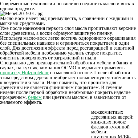
Современные технологии позволили соединить масло и воск в
одном продукте.
Масло-воск имеет ряд преимуществ, в сравнении с жидкими и
мягкими средствами.
Уже после нанесения первого слоя масла пропитывают верхние
слои древесины, а воски образуют защитную пленку.
Используя масло-воск легко достичь однородного окрашивания
без специальных навыков и ограничиться покрытием в один
слой. Для достижения эффекта перед реставрацией и защитной
обработкой мебели необходимо удалить старое покрытие,
очистить поверхность от загрязнений и пыли.
Специально для предварительной обработки мебели в банях и
саунах, на кухнях, компания ОСМО предлагает применять
пропитку Holzprotektor
на масляной основе. После обработки
этим средством дерево приобретает повышенную устойчивость
к воздействию влаги. Надо помнить, что пропитка для
древесины не является финишным покрытием. В течение
недели после первой обработки необходимо покрыть изделие
прозрачным,
белым
или цветным маслом, в зависимости от
желаемого эффекта.
межкомнатных
деревянных дверей;
книжных полок;
фасадов кухонной
мебели;
внутренних МДФ-