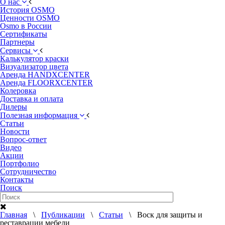
О нас
История OSMO
Ценности OSMO
Osmo в России
Сертификаты
Партнеры
Сервисы
Калькулятор краски
Визуализатор цвета
Аренда HANDXCENTER
Аренда FLOORXCENTER
Колеровка
Доставка и оплата
Дилеры
Полезная информация
Статьи
Новости
Вопрос-ответ
Видео
Акции
Портфолио
Сотрудничество
Контакты
Поиск
Главная
\
Публикации
\
Статьи
\ Воск для защиты и
реставрации мебели