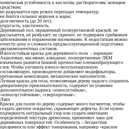
химическая устойчивость к кислотам, растворителям, моющим
средствам;
не разрушается при резких перепадах температур;
не боится сильных морозов и жары;
долговечность (до 20 лет);
упругость, эластичность.
Деревянный пол, окрашенный полиуретановой краской, не
рассыхается, не разбухает, не скрипит, не подвержен грибковым
заболеваниям и поражениям насекомыми. К недостаткам можно
отнести цену и сложность предэксплуатационной подготовки
двухкомпонентных составов.
Износостойкая краска для деревянного пола – вариации
Акриловые, масляные, алкидные, полиуретановые ЛКМ
изначально разнятся базовой прочностью пленкообразующего
слоя. Чтобы улучшить износо-эксплуатационную
составляющую, производители добавляют модификаторы,
уретановые композиции, механические наполнители.
Лучшая краска для пола, позволяющая дереву надолго сохранить
декоративную привлекательность, содержит на упаковке
дополнительную надпись «износостойкая»,
«износоустойчивая», «сверхпрочная».
Лаки
Краски для полов по дереву содержат много пигментов, чтобы
создать цветное покрытие, скрывающее дефекты. Если нужно
подчеркнуть натуральный узор или создать имитацию
определенной текстуры древесины, применяют лаки для
деревянных поверхностей. Особенность – бесцветная
прозрачность или эффект тонирования, например «красное