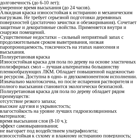
долговечность (до 6-10 лет);
умеренное время высыхания (до 24 часов).
Алкидная краска износостойкая к истиранию и механическим
нагрузкам. Не требует серьезной подготовки деревянных
поверхностей (достаточно зачистки и обезжиривания). Сочетает
защитные и декоративные свойства. Применяется внутри и
снаружи помещений.
Существенные недостатки – сильный неприятный запах с
продолжительным сроком выветривания, низкая
паропроницаемость, токсичность на этапах нанесения и
высыхания.
Полиуретановая краска
Износостойкая краска для пола по дереву на основе эластичных
полиэфирных смол – лучшая альтернатива большинству
пленкообразующих ЛКМ. Обладает повышенной надежностью
и ресурсом. Доступна в одно- и двухкомпонентном исполнении.
Изначально малотоксична, но после испарения растворителя и
полного высыхания становится экологически безопасной.
Полиуретановая краска для пола по дереву обладает рядом
преимуществ:
отсутствие резкого запаха;
высокие адгезия и укрывистость;
влагостойкость на уровне лучших гидроизоляционных
материалов;
время высыхания слоя (8-10 ч.);
эффект самовыравнивания;
не выгорает под воздействием ультрафиолета;
износостойкая к сухому и влажному истиранию поверхность;