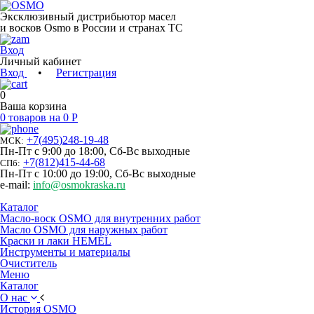
Эксклюзивный дистрибьютор масел
и восков Osmo в России и странах ТС
Вход
Личный кабинет
Вход
•
Регистрация
0
Ваша корзина
0 товаров на 0 Р
+7
(
495
)
248-19-48
МСК:
Пн-Пт с 9:00 до 18:00, Сб-Вс выходные
+7
(
812
)
415-44-68
СПб:
Пн-Пт с 10:00 до 19:00, Сб-Вс выходные
e-mail:
info@osmokraska.ru
Каталог
Масло-воск OSMO для внутренних работ
Масло OSMO для наружных работ
Краски и лаки HEMEL
Инструменты и материалы
Очиститель
Меню
Каталог
О нас
История OSMO