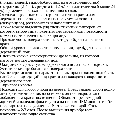
(прилипанием), гидрофобностью, влагоустойчивостью)
с коротким (2-4 ч.), средним (8-12 ч.) или длительным (свыше 24
ч.) временем высыхания нанесенного слоя.
Эксплуатационные характеристики и тип краски для
деревянных полов зависят от используемой основы
(связующего), растворителя и наполнителей.
Также можно выделить ряд специфических факторов, от
которых выбор типа покрытия для деревянной поверхности
может сильно изменяться, например:
Проходимость поверхности, на которую будет наноситься
краска;
Общий уровень влажности в помещении, где будет покрашен
деревянный пол;
Специфические характеристики древесины, из которой
изготовлен сам деревянный пол;
Ожидаемый срок службы деревянного пола после покраски;
Эстетические требования к поверхности.
Вышеперечисленные параметры и факторы позволят подобрать
наиболее подходящий вид краски для каждого конкретного
деревянного пола.
Акриловая краска
Подходит для любого пола из дерева. Представляет собой водно-
дисперсионный состав на основе смол-полиакрилатов с
добавлением красящих веществ. Обладает превосходной
адгезией и надежно фиксируется на старом ЛКМ-покрытии без
предварительного удаления. Растворяется водой. Схема
покраски – 2-3 слоя. После высыхания приобретает
влагоотталкивающие свойства.