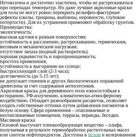
Нетоксична и достаточно эластична, чтобы не растрескиваться
при перепадах температур. Но даже лучшие акриловые краски
для пола не могут ровно перекрыть рельефно-фактурные
дефекты (сколы, трещины, выбоины, неровности, глубокие
потертости). Для их устранения применяют обработку грунтом.
Преимущества:
экологичность;
высокая адгезия к разным поверхностям;
устойчивость к расслоению, растрескиванию, термическим,
весовым и механическим нагрузкам;
отсутствие запаха (водный растворитель);
хорошая укрывистость и паропроницаемость;
простота применения;
устойчивость к выгоранию на солнце;
быстросохнущий слой (2-3 часа);
долговечность (до 5-15 лет);
не допускает гниения и других биологических поражений
древесины за счет содержания антисептиков.
Акриловая краска для деревянного пола износостойкая к
истиранию, УФ-излучению, климатически-атмосферному
воздействию. Обладает разнообразием расцветок, позволяет
создать собственные оттенки путем добавления пигментов в
белую основу. Сфера применения – отапливаемые и
неотапливаемые помещения, террасы, веранды, беседки.
Масляная краска
Основой выступает пленкообразующее вещество – олифа,
получаемая в результате термообработки растительных масел
или синтеза нефтепродуктов. Доступна в
белом
и колерованном