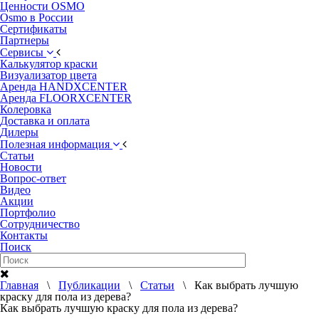
Ценности OSMO
Osmo в России
Сертификаты
Партнеры
Сервисы
Калькулятор краски
Визуализатор цвета
Аренда HANDXCENTER
Аренда FLOORXCENTER
Колеровка
Доставка и оплата
Дилеры
Полезная информация
Статьи
Новости
Вопрос-ответ
Видео
Акции
Портфолио
Сотрудничество
Контакты
Поиск
Главная
\
Публикации
\
Статьи
\ Как выбрать лучшую
краску для пола из дерева?
Как выбрать лучшую краску для пола из дерева?