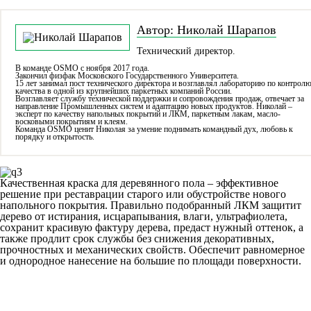
Автор: Николай Шарапов
Технический директор.
В команде OSMO с ноября 2017 года.
Закончил физфак Московского Государственного Университета.
15 лет занимал пост технического директора и возглавлял лабораторию по контрол
качества в одной из крупнейших паркетных компаний России.
Возглавляет службу технической поддержки и сопровождения продаж, отвечает за
направление Промышленных систем и адаптацию новых продуктов. Николай –
эксперт по качеству напольных покрытий и ЛКМ, паркетным лакам, масло-
восковыми покрытиям и клеям.
Команда OSMO ценит Николая за умение поднимать командный дух, любовь к
порядку и открытость.
Качественная краска для деревянного пола – эффективное
решение при реставрации старого или обустройстве нового
напольного покрытия. Правильно подобранный ЛКМ защитит
дерево от истирания, исцарапывания, влаги, ультрафиолета,
сохранит красивую фактуру дерева, предаст нужный оттенок, а
также продлит срок службы без снижения декоративных,
прочностных и механических свойств. Обеспечит равномерное
и однородное нанесение на большие по площади поверхности.