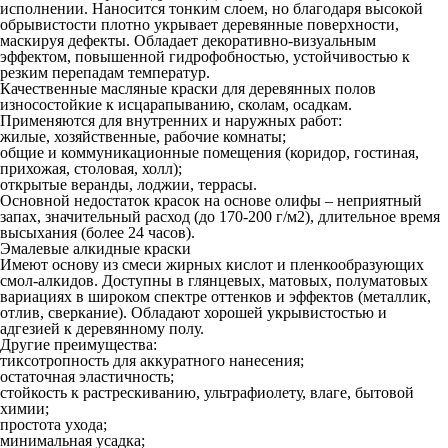
исполнении. Наносится тонким слоем, но благодаря высокой
обрывистости плотно укрывает деревянные поверхности,
маскируя дефекты. Обладает декоративно-визуальным
эффектом, повышенной гидрофобностью, устойчивостью к
резким перепадам температур.
Качественные масляные краски для деревянных полов
износостойкие к исцарапыванию, сколам, осадкам.
Применяются для внутренних и наружных работ:
жилые, хозяйственные, рабочие комнаты;
общие и коммуникационные помещения (коридор, гостиная,
прихожая, столовая, холл);
открытые веранды, лоджии, террасы.
Основной недостаток красок на основе олифы – неприятный
запах, значительный расход (до 170-200 г/м2), длительное время
высыхания (более 24 часов).
Эмалевые алкидные краски
Имеют основу из смеси жирных кислот и пленкообразующих
смол-алкидов. Доступны в глянцевых, матовых, полуматовых
вариациях в широком спектре оттенков и эффектов (металлик,
отлив, сверкание). Обладают хорошей укрывистостью и
адгезией к деревянному полу.
Другие преимущества:
тиксотропность для аккуратного нанесения;
остаточная эластичность;
стойкость к растрескиванию, ультрафиолету, влаге, бытовой
химии;
простота ухода;
минимальная усадка;