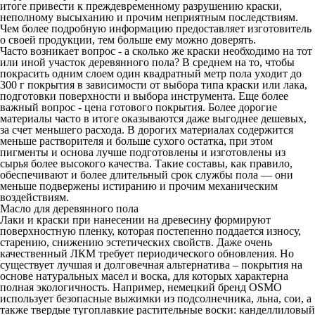
итоге привести к преждевременному разрушению краски,
неполному высыханию и прочим неприятным последствиям.
Чем более подробную информацию предоставляет изготовитель
о своей продукции, тем больше ему можно доверять.
Часто возникает вопрос - а сколько же краски необходимо на тот
или иной участок деревянного пола? В среднем на то, чтобы
покрасить одним слоем один квадратный метр пола уходит до
300 г покрытия в зависимости от выбора типа краски или лака,
подготовки поверхности и выбора инструмента. Еще более
важный вопрос - цена готового покрытия. Более дорогие
материалы часто в итоге оказываются даже выгоднее дешевых,
за счет меньшего расхода. В дорогих материалах содержится
меньше растворителя и больше сухого остатка, при этом
пигменты и основа лучше подготовлены и изготовлены из
сырья более высокого качества. Такие составы, как правило,
обеспечивают и более длительный срок службы пола — они
меньше подвержены истиранию и прочим механическим
воздействиям.
Масло для деревянного пола
Лаки и краски при нанесении на древесину формируют
поверхностную пленку, которая постепенно поддается износу,
старению, снижению эстетических свойств. Даже очень
качественный ЛКМ требует периодического обновления. Но
существует лучшая и долговечная альтернатива – покрытия на
основе натуральных масел и воска, для которых характерна
полная экологичность. Например, немецкий бренд OSMO
использует безопасные выжимки из подсолнечника, льна, сои, а
также твердые тугоплавкие растительные воски: канделлиловый