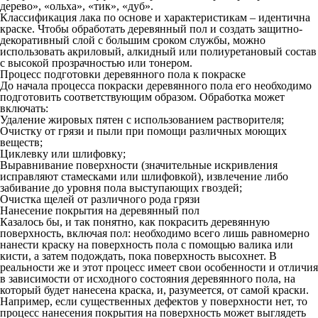
дерево», «ольха», «тик», «дуб».
Классификация лака по основе и характеристикам – идентична
краске. Чтобы обработать деревянный пол и создать защитно-
декоративный слой с большим сроком службы, можно
использовать акриловый, алкидный или полиуретановый состав
с высокой прозрачностью или тонером.
Процесс подготовки деревянного пола к покраске
До начала процесса покраски деревянного пола его необходимо
подготовить соответствующим образом. Обработка может
включать:
Удаление жировых пятен с использованием растворителя;
Очистку от грязи и пыли при помощи различных моющих
веществ;
Циклевку или шлифовку;
Выравнивание поверхности (значительные искривления
исправляют стамесками или шлифовкой), извлечение либо
забивание до уровня пола выступающих гвоздей;
Очистка щелей от различного рода грязи
Нанесение покрытия на деревянный пол
Казалось бы, и так понятно, как покрасить деревянную
поверхность, включая пол: необходимо всего лишь равномерно
нанести краску на поверхность пола с помощью валика или
кисти, а затем подождать, пока поверхность высохнет. В
реальности же и этот процесс имеет свои особенности и отличия
в зависимости от исходного состояния деревянного пола, на
который будет нанесена краска, и, разумеется, от самой краски.
Например, если существенных дефектов у поверхности нет, то
процесс нанесения покрытия на поверхность может выглядеть