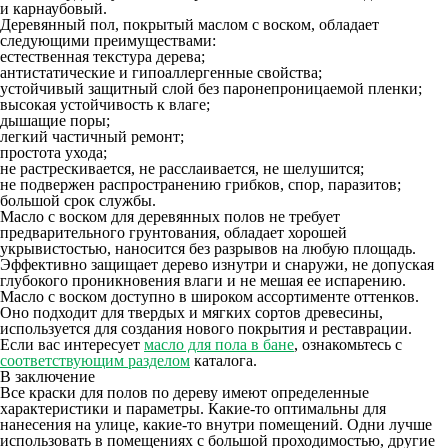
и карнаубовый.
Деревянный пол, покрытый маслом с воском, обладает
следующими преимуществами:
естественная текстура дерева;
антистатические и гипоаллергенные свойства;
устойчивый защитный слой без паронепроницаемой пленки;
высокая устойчивость к влаге;
дышащие поры;
легкий частичный ремонт;
простота ухода;
не растрескивается, не расслаивается, не шелушится;
не подвержен распространению грибков, спор, паразитов;
большой срок службы.
Масло с воском для деревянных полов не требует
предварительного грунтования, обладает хорошей
укрывистостью, наносится без разрывов на любую площадь.
Эффективно защищает дерево изнутри и снаружи, не допуская
глубокого проникновения влаги и не мешая ее испарению.
Масло с воском доступно в широком ассортименте оттенков.
Оно подходит для твердых и мягких сортов древесины,
используется для создания нового покрытия и реставрации.
Если вас интересует
масло для пола в бане
, ознакомьтесь с
соответствующим разделом
каталога.
В заключение
Все краски для полов по дереву имеют определенные
характеристики и параметры. Какие-то оптимальны для
нанесения на улице, какие-то внутри помещений. Одни лучше
использовать в помещениях с большой проходимостью, другие