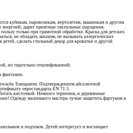
ются кубикам, паровозикам, вертолетам, машинкам и другим
й энергией, дарит приятные тактильные ощущения.
пользу только при грамотной обработке. Краска для детских
аться, не обладать запахом, не вызывать аллергических
я детей, сделать стильный декор для кроватки и другой
ной, но тщательно отшлифованной.
в фантазию.
rwachs Transparent. Подтверждением абсолютной
ртификату евростандарта EN 71.3.
аботать кисточкой. Немного терпения, и деревянные
мание! Одежду маленького мастера лучше защитить фартуком и
 наплывов и подтеков. Детей интересует и восхищает