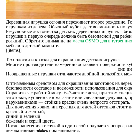
Деревянная игрушка сегодня переживает второе рождение. Го
игрушкам из дерева. Обычный кубик дает возможность получ
Безусловные достоинства детских деревянных игрушек – безо
игрушек в первую очередь должна быть безопасной для ребенк
реакций. Обратите внимание на
масла OSMO для внутренних
мебели в детской комнате.
[[items]]
Технологии и краски для окрашивания детских игрушек
Многие производители намеренно оставляют поверхность куб
они ин
Неокрашенные игрушки отличаются двойной пользой:
их мож
Оптимальным средством для окрашивания заготовок из дере
безопасности составов и возможности использования для окр
Справиться с работой могут 6–7-летние дети, при этом специ
заготовки, купленные в магазине или сделанные дедушкой, п
нарукавниками — стойкие краски очень непросто отстирать.
Для получения ярких, интересных для детей оттенков стоит 
красный и желтый;
синий и зеленый;
бежевый и серый цвета.
После нанесения кисочкой в один слой получается непрозрачн
декоративный эффект окрашивания.