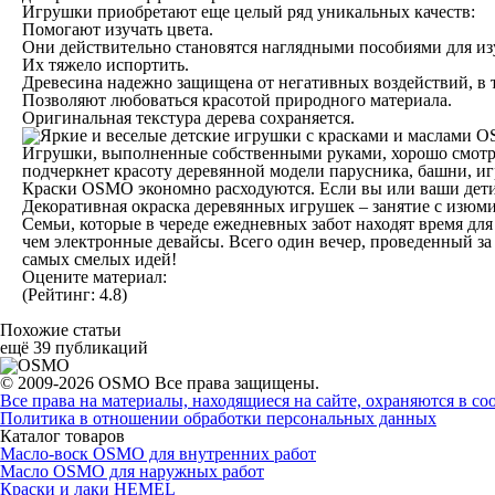
Игрушки приобретают еще целый ряд уникальных качеств:
Помогают изучать цвета.
Они действительно становятся наглядными пособиями для из
Их тяжело испортить.
Древесина надежно защищена от негативных воздействий, в 
Позволяют любоваться красотой природного материала.
Оригинальная текстура дерева сохраняется.
Игрушки, выполненные собственными руками, хорошо смотря
подчеркнет красоту деревянной модели парусника, башни, иг
Краски OSMO экономно расходуются. Если вы или ваши дети 
Декоративная окраска деревянных игрушек – занятие с изюм
Семьи, которые в череде ежедневных забот находят время д
чем электронные девайсы. Всего один вечер, проведенный з
самых смелых идей!
Оцените материал:
(Рейтинг: 4.8)
Похожие статьи
ещё 39 публикаций
© 2009-2026 OSMO Все права защищены.
Все права на материалы, находящиеся на сайте, охраняются в со
Политика в отношении обработки персональных данных
Каталог товаров
Масло-воск OSMO для внутренних работ
Масло OSMO для наружных работ
Краски и лаки HEMEL