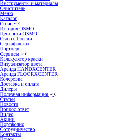
Инструменты и материалы
Очиститель
Меню
Каталог
О нас
История OSMO
Ценности OSMO
Osmo в России
Сертификаты
Партнеры
Сервисы
Калькулятор краски
Визуализатор цвета
Аренда HANDXCENTER
Аренда FLOORXCENTER
Колеровка
Доставка и оплата
Дилеры
Полезная информация
Статьи
Новости
Вопрос-ответ
Видео
Акции
Портфолио
Сотрудничество
Контакты
Поиск