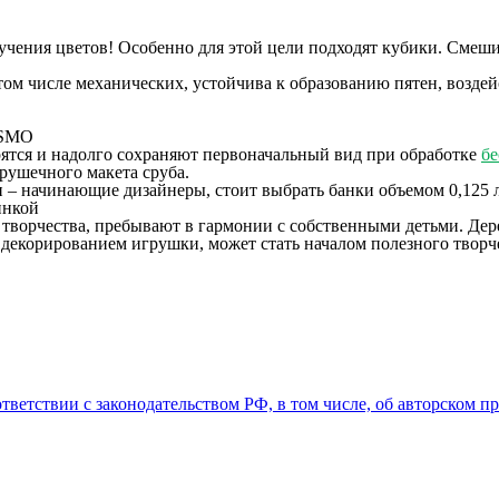
учения цветов! Особенно для этой цели подходят кубики. Смеши
том числе механических, устойчива к образованию пятен, возде
тся и надолго сохраняют первоначальный вид при обработке
бе
рушечного макета сруба.
– начинающие дизайнеры, стоит выбрать банки объемом 0,125 л
инкой
ля творчества, пребывают в гармонии с собственными детьми. Д
а декорированием игрушки, может стать началом полезного тво
ответствии с законодательством РФ, в том числе, об авторском п