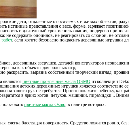
родские дети, отдаленные от осязаемых и живых объектов, раду
ить истинные представления о весе, форме, заряжает позитивно
пасность и длительный срок использования, но дерево приносит 
а: не содержать биоцидов, не реагировать со слюной, не отслаив
 работ
, если хотите безопасно покрасить деревянные игрушки дл
иков, деревянных зверушек, деталей конструкторов неокрашен
тересны как объекты для ролевых игр;
но раскрасить, выразив собственный творческий взгляд, прояви
ва являются
цветные прозрачные масла OSMO
из коллекции Deko
ашивания детских деревянных игрушек является соответствие се
альная защита рук не требуется. Просто покажите ребенку, как р
ревратятся в ярких котов, петухов, машинки, пирамидки... Вни
использовать
цветные масла Osmo
, в палитре которых:
ая, слегка блестящая поверхность. Средство ложится ровно, без